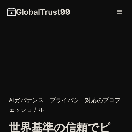
内
GlobalTrust99
容
を
ス
キ
ッ
プ
AIガバナンス・プライバシー対応のプロフ
ェッショナル
世界基準の信頼でビ