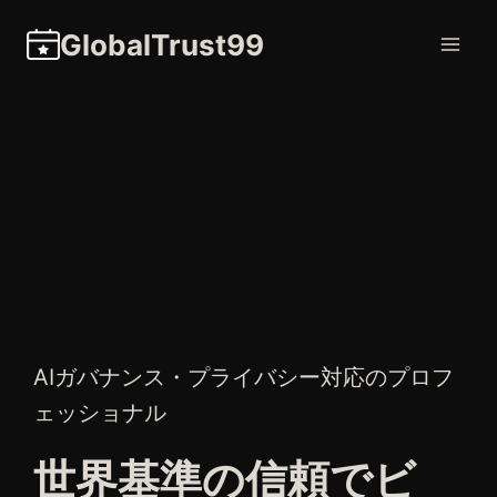
内
GlobalTrust99
容
を
ス
キ
ッ
プ
AIガバナンス・プライバシー対応のプロフ
ェッショナル
世界基準の信頼でビ